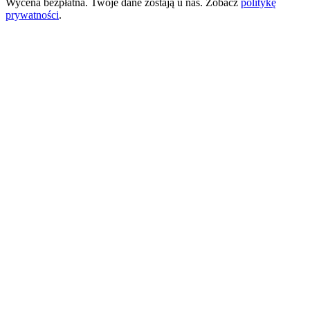
Wycena bezpłatna. Twoje dane zostają u nas. Zobacz
politykę
prywatności
.