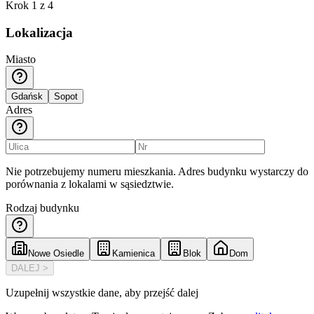
Krok
1
z 4
Lokalizacja
Miasto
Gdańsk
Sopot
Adres
Nie potrzebujemy numeru mieszkania. Adres budynku wystarczy do
porównania z lokalami w sąsiedztwie.
Rodzaj budynku
Nowe Osiedle
Kamienica
Blok
Dom
DALEJ >
Uzupełnij wszystkie dane, aby przejść dalej