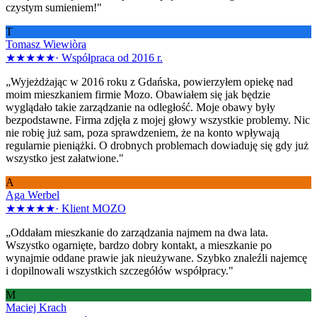
czystym sumieniem!"
T
Tomasz Wiewiòra
★★★★★
·
Współpraca od 2016 r.
„Wyjeżdżając w 2016 roku z Gdańska, powierzyłem opiekę nad
moim mieszkaniem firmie Mozo. Obawiałem się jak będzie
wyglądało takie zarządzanie na odległość. Moje obawy były
bezpodstawne. Firma zdjęła z mojej głowy wszystkie problemy. Nic
nie robię już sam, poza sprawdzeniem, że na konto wpływają
regularnie pieniążki. O drobnych problemach dowiaduję się gdy już
wszystko jest załatwione."
A
Aga Werbel
★★★★★
·
Klient MOZO
„Oddałam mieszkanie do zarządzania najmem na dwa lata.
Wszystko ogarnięte, bardzo dobry kontakt, a mieszkanie po
wynajmie oddane prawie jak nieużywane. Szybko znaleźli najemcę
i dopilnowali wszystkich szczegółów współpracy."
M
Maciej Krach