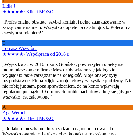
L
Lidia J.
★★★★★
·
Klient MOZO
„Profesjonalna obsługa, szybki kontakt i pełne zaangażowanie w
zarządzanie najmem. Wszystko dopięte na ostatni guzik. Polecam z
czystym sumieniem!"
T
Tomasz Wiewiòra
★★★★★
·
Współpraca od 2016 r.
„Wyjeżdżając w 2016 roku z Gdańska, powierzyłem opiekę nad
moim mieszkaniem firmie Mozo. Obawiałem się jak będzie
wyglądało takie zarządzanie na odległość. Moje obawy były
bezpodstawne. Firma zdjęła z mojej głowy wszystkie problemy. Nic
nie robię już sam, poza sprawdzeniem, że na konto wpływają
regularnie pieniążki. O drobnych problemach dowiaduję się gdy już
wszystko jest załatwione."
A
Aga Werbel
★★★★★
·
Klient MOZO
„Oddałam mieszkanie do zarządzania najmem na dwa lata.
Wszystko ogarnięte, bardzo dobry kontakt, a mieszkanie po