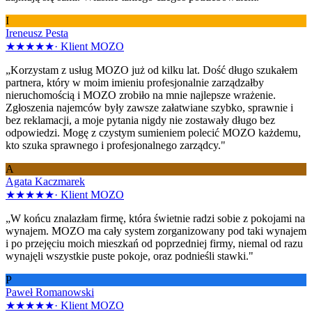
I
Ireneusz Pesta
★★★★★
·
Klient MOZO
„Korzystam z usług MOZO już od kilku lat. Dość długo szukałem
partnera, który w moim imieniu profesjonalnie zarządzałby
nieruchomością i MOZO zrobiło na mnie najlepsze wrażenie.
Zgłoszenia najemców były zawsze załatwiane szybko, sprawnie i
bez reklamacji, a moje pytania nigdy nie zostawały długo bez
odpowiedzi. Mogę z czystym sumieniem polecić MOZO każdemu,
kto szuka sprawnego i profesjonalnego zarządcy."
A
Agata Kaczmarek
★★★★★
·
Klient MOZO
„W końcu znalazłam firmę, która świetnie radzi sobie z pokojami na
wynajem. MOZO ma cały system zorganizowany pod taki wynajem
i po przejęciu moich mieszkań od poprzedniej firmy, niemal od razu
wynajęli wszystkie puste pokoje, oraz podnieśli stawki."
P
Paweł Romanowski
★★★★★
·
Klient MOZO