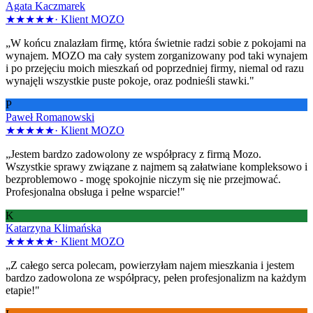
Agata Kaczmarek
★★★★★
·
Klient MOZO
„W końcu znalazłam firmę, która świetnie radzi sobie z pokojami na
wynajem. MOZO ma cały system zorganizowany pod taki wynajem
i po przejęciu moich mieszkań od poprzedniej firmy, niemal od razu
wynajęli wszystkie puste pokoje, oraz podnieśli stawki."
P
Paweł Romanowski
★★★★★
·
Klient MOZO
„Jestem bardzo zadowolony ze współpracy z firmą Mozo.
Wszystkie sprawy związane z najmem są załatwiane kompleksowo i
bezproblemowo - mogę spokojnie niczym się nie przejmować.
Profesjonalna obsługa i pełne wsparcie!"
K
Katarzyna Klimańska
★★★★★
·
Klient MOZO
„Z całego serca polecam, powierzyłam najem mieszkania i jestem
bardzo zadowolona ze współpracy, pełen profesjonalizm na każdym
etapie!"