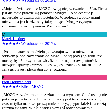
★★★★★
·
Współpraca od 2019 r.
„Moje doświadczenia z MOZO trwają nieprzerwanie od 5 lat. Firma
jest dla mnie prawdziwą pomocą i wyręką. To co cechuje ją
najbardziej to uczciwość i rzetelność. Współpraca z opiekunami
mieszkania jest bardzo satysfakcjonująca. Mogę z czystym
sumieniem polecić ją innym. Pozdrawiam."
M
Marek Lindner
★★★★★
·
Współpraca od 2017 r.
„Po kilku latach samodzielnego wynajmowania mieszkania,
oddałem je pod zarządzanie do Mozo. I od tej pory (2,5 roku) nie
muszę się już niczym martwić. Szukanie najemców, płatności,
bierzące naprawy - wszystko jest w gestii zarządcy. Jak dla mnie
cena usługi jest adekwatna do jej poziomu."
P
Piotr Dobrzeniecki
★★★★★
·
Klient MOZO
„MOZO zarządza moim mieszkaniem na wynajem. Choć usługa nie
jest specjalnie tania, to Firma zajmuje się praktycznie wszystkim,
czasem tylko mailowo proszą mnie o decyzję typu Tak/Nie, a resztą
zajmują się sami. Właśnie takiego czegoś potrzebowałem."