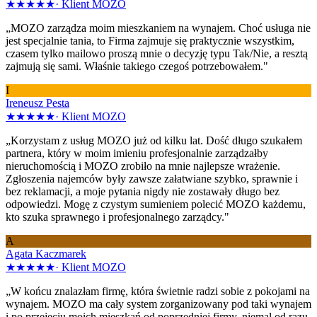
★★★★★
·
Klient MOZO
„MOZO zarządza moim mieszkaniem na wynajem. Choć usługa nie
jest specjalnie tania, to Firma zajmuje się praktycznie wszystkim,
czasem tylko mailowo proszą mnie o decyzję typu Tak/Nie, a resztą
zajmują się sami. Właśnie takiego czegoś potrzebowałem."
I
Ireneusz Pesta
★★★★★
·
Klient MOZO
„Korzystam z usług MOZO już od kilku lat. Dość długo szukałem
partnera, który w moim imieniu profesjonalnie zarządzałby
nieruchomością i MOZO zrobiło na mnie najlepsze wrażenie.
Zgłoszenia najemców były zawsze załatwiane szybko, sprawnie i
bez reklamacji, a moje pytania nigdy nie zostawały długo bez
odpowiedzi. Mogę z czystym sumieniem polecić MOZO każdemu,
kto szuka sprawnego i profesjonalnego zarządcy."
A
Agata Kaczmarek
★★★★★
·
Klient MOZO
„W końcu znalazłam firmę, która świetnie radzi sobie z pokojami na
wynajem. MOZO ma cały system zorganizowany pod taki wynajem
i po przejęciu moich mieszkań od poprzedniej firmy, niemal od razu