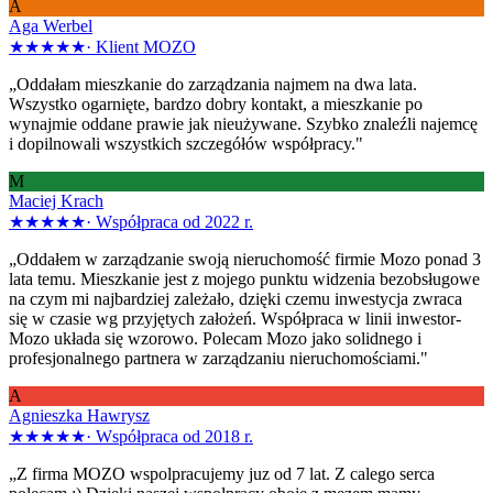
A
Aga Werbel
★★★★★
·
Klient MOZO
„Oddałam mieszkanie do zarządzania najmem na dwa lata.
Wszystko ogarnięte, bardzo dobry kontakt, a mieszkanie po
wynajmie oddane prawie jak nieużywane. Szybko znaleźli najemcę
i dopilnowali wszystkich szczegółów współpracy."
M
Maciej Krach
★★★★★
·
Współpraca od 2022 r.
„Oddałem w zarządzanie swoją nieruchomość firmie Mozo ponad 3
lata temu. Mieszkanie jest z mojego punktu widzenia bezobsługowe
na czym mi najbardziej zależało, dzięki czemu inwestycja zwraca
się w czasie wg przyjętych założeń. Współpraca w linii inwestor-
Mozo układa się wzorowo. Polecam Mozo jako solidnego i
profesjonalnego partnera w zarządzaniu nieruchomościami."
A
Agnieszka Hawrysz
★★★★★
·
Współpraca od 2018 r.
„Z firma MOZO wspolpracujemy juz od 7 lat. Z calego serca