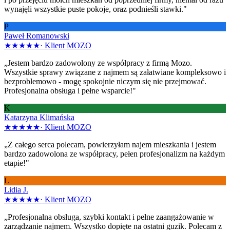
wynajęli wszystkie puste pokoje, oraz podnieśli stawki."
P
Paweł Romanowski
★★★★★
·
Klient MOZO
„Jestem bardzo zadowolony ze współpracy z firmą Mozo.
Wszystkie sprawy związane z najmem są załatwiane kompleksowo i
bezproblemowo - mogę spokojnie niczym się nie przejmować.
Profesjonalna obsługa i pełne wsparcie!"
K
Katarzyna Klimańska
★★★★★
·
Klient MOZO
„Z całego serca polecam, powierzyłam najem mieszkania i jestem
bardzo zadowolona ze współpracy, pełen profesjonalizm na każdym
etapie!"
L
Lidia J.
★★★★★
·
Klient MOZO
„Profesjonalna obsługa, szybki kontakt i pełne zaangażowanie w
zarządzanie najmem. Wszystko dopięte na ostatni guzik. Polecam z