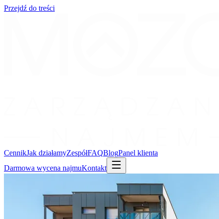
Przejdź do treści
Cennik
Jak działamy
Zespół
FAQ
Blog
Panel klienta
Darmowa wycena najmu
Kontakt