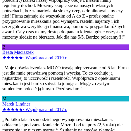
polecam :) Dzieki naszej wspolpracy oboje z mezem mamy
regularny dochod. Mozemy skupic sie na naszych wlasnych
potrzebach, bez zamartwiania sie czy czegos dopilnowalismy czy
nie!! Firma zajmuje sie wszystkim od A do Z - profesjonalne
przygotowanie mieszkania pod wynajem, rzetelni najemcy i ich
szczegółowa weryfikacja finansowa, pomoc w przypadku różnych
awarii. Caly czas mamy dostep do panelu klienta, gdzie wszystko
mozemy sledzic na bierzaco. Jak dla nas 5/5. Bardzo polecamy!!!"
B
Beata Maciaszek
★★★★★
·
Współpraca od 2019 r.
„Moje doświadczenia z MOZO trwają nieprzerwanie od 5 lat. Firma
jest dla mnie prawdziwą pomocą i wyręką. To co cechuje ją
najbardziej to uczciwość i rzetelność. Współpraca z opiekunami
mieszkania jest bardzo satysfakcjonująca. Mogę z czystym
sumieniem polecić ją innym. Pozdrawiam."
M
Marek Lindner
★★★★★
·
Współpraca od 2017 r.
„Po kilku latach samodzielnego wynajmowania mieszkania,
oddałem je pod zarządzanie do Mozo. I od tej pory (2,5 roku) nie
muszę się już niczym martwić. Szukanie najemców, płatności,