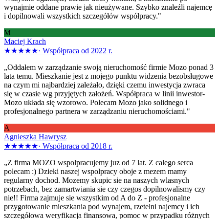
wynajmie oddane prawie jak nieużywane. Szybko znaleźli najemcę
i dopilnowali wszystkich szczegółów współpracy."
M
Maciej Krach
★★★★★
·
Współpraca od 2022 r.
„Oddałem w zarządzanie swoją nieruchomość firmie Mozo ponad 3
lata temu. Mieszkanie jest z mojego punktu widzenia bezobsługowe
na czym mi najbardziej zależało, dzięki czemu inwestycja zwraca
się w czasie wg przyjętych założeń. Współpraca w linii inwestor-
Mozo układa się wzorowo. Polecam Mozo jako solidnego i
profesjonalnego partnera w zarządzaniu nieruchomościami."
A
Agnieszka Hawrysz
★★★★★
·
Współpraca od 2018 r.
„Z firma MOZO wspolpracujemy juz od 7 lat. Z calego serca
polecam :) Dzieki naszej wspolpracy oboje z mezem mamy
regularny dochod. Mozemy skupic sie na naszych wlasnych
potrzebach, bez zamartwiania sie czy czegos dopilnowalismy czy
nie!! Firma zajmuje sie wszystkim od A do Z - profesjonalne
przygotowanie mieszkania pod wynajem, rzetelni najemcy i ich
szczegółowa weryfikacja finansowa, pomoc w przypadku różnych