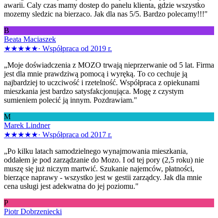
awarii. Caly czas mamy dostep do panelu klienta, gdzie wszystko
mozemy sledzic na bierzaco. Jak dla nas 5/5. Bardzo polecamy!!!"
B
Beata Maciaszek
★★★★★
·
Współpraca od 2019 r.
„Moje doświadczenia z MOZO trwają nieprzerwanie od 5 lat. Firma
jest dla mnie prawdziwą pomocą i wyręką. To co cechuje ją
najbardziej to uczciwość i rzetelność. Współpraca z opiekunami
mieszkania jest bardzo satysfakcjonująca. Mogę z czystym
sumieniem polecić ją innym. Pozdrawiam."
M
Marek Lindner
★★★★★
·
Współpraca od 2017 r.
„Po kilku latach samodzielnego wynajmowania mieszkania,
oddałem je pod zarządzanie do Mozo. I od tej pory (2,5 roku) nie
muszę się już niczym martwić. Szukanie najemców, płatności,
bierzące naprawy - wszystko jest w gestii zarządcy. Jak dla mnie
cena usługi jest adekwatna do jej poziomu."
P
Piotr Dobrzeniecki