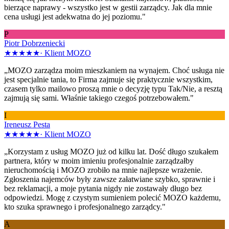
bierzące naprawy - wszystko jest w gestii zarządcy. Jak dla mnie
cena usługi jest adekwatna do jej poziomu."
P
Piotr Dobrzeniecki
★★★★★
·
Klient MOZO
„MOZO zarządza moim mieszkaniem na wynajem. Choć usługa nie
jest specjalnie tania, to Firma zajmuje się praktycznie wszystkim,
czasem tylko mailowo proszą mnie o decyzję typu Tak/Nie, a resztą
zajmują się sami. Właśnie takiego czegoś potrzebowałem."
I
Ireneusz Pesta
★★★★★
·
Klient MOZO
„Korzystam z usług MOZO już od kilku lat. Dość długo szukałem
partnera, który w moim imieniu profesjonalnie zarządzałby
nieruchomością i MOZO zrobiło na mnie najlepsze wrażenie.
Zgłoszenia najemców były zawsze załatwiane szybko, sprawnie i
bez reklamacji, a moje pytania nigdy nie zostawały długo bez
odpowiedzi. Mogę z czystym sumieniem polecić MOZO każdemu,
kto szuka sprawnego i profesjonalnego zarządcy."
A